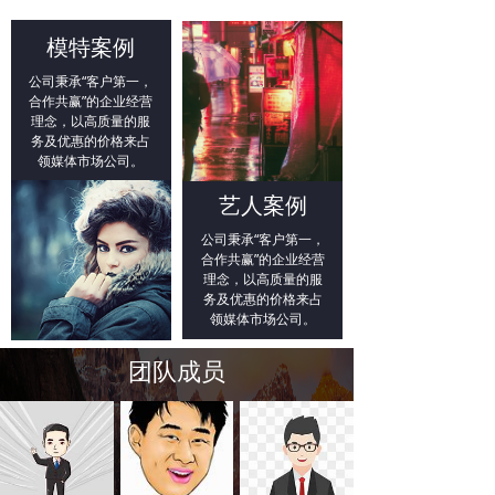
着良好的合作关系
公司以“客户满意，我的动力”为原则，以“精益求
模特案例
精，实现共赢”为发展目标，主张用最少的力量创造
最广泛的影响力，令客户以最少的投入获取最大的
公司秉承“客户第一，
宣传推广效果，执著铸就卓越创新文化传媒企业。
合作共赢”的企业经营
公司设立了文化产业事业部、广告业务事业部、网
理念，以高质量的服
络营销事业部等，在主营的户外广告业务方面更是
务及优惠的价格来占
形成了独家、高效能覆盖、高频率触达的传播渠道
领媒体市场公司。
网，公司呈现多元化经营、多产业发展的格局。
我们秉承“造就优秀团队，创造传媒经典”的宗旨，现
艺人案例
已成为同行业中颇具影响力的文化传媒公司。
公司秉承“客户第一，
合作共赢”的企业经营
理念，以高质量的服
务及优惠的价格来占
领媒体市场公司。
团队成员