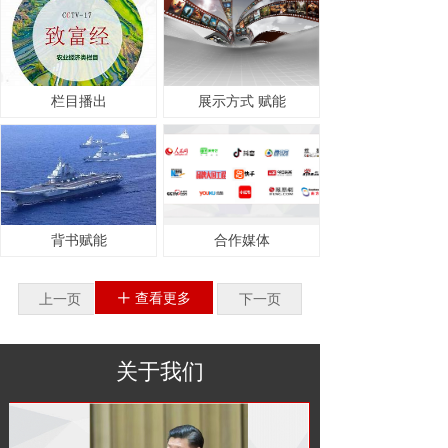
栏目播出
展示方式 赋能
背书赋能
合作媒体
查看更多
上一页
ꄸ
1
/
1
下一页
关于我们