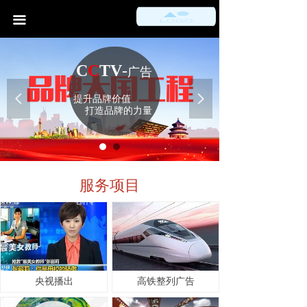
首页
끀
公司介绍
C
TV
-
广告
服务项目
넳
넲
升品牌价值
新闻中心
打造品牌的力量
联系我们
服务项目
央视播出
高铁整列广告